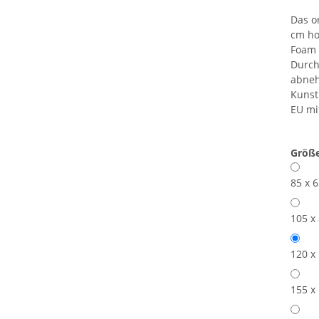
Das o
cm ho
Foam 
Durch
abneh
Kunstl
EU mi
Größ
85 x 
105 x
120 x
155 x