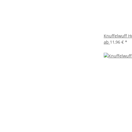
Knuffelwuff H
ab
11,96 €
*