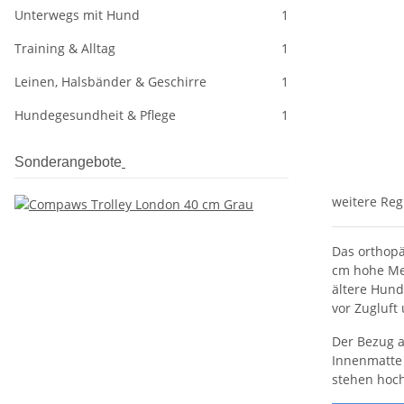
Unterwegs mit Hund
1
Training & Alltag
1
Leinen, Halsbänder & Geschirre
1
Hundegesundheit & Pflege
1
Sonderangebote
weitere Reg
Das orthopä
cm hohe Me
ältere Hund
vor Zugluft
Der Bezug a
Innenmatte 
stehen hoch