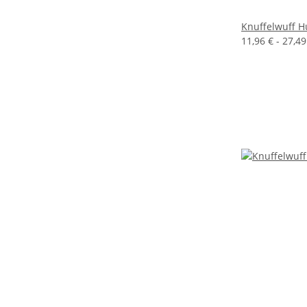
Knuffelwuff H
11,96 € -
27,4