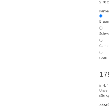
S 70 
Farb
Braun
Schwa
Came
Grau
17
inkl. 
Unver
(Sie 
ab
St