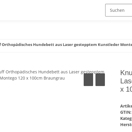
f Orthopädisches Hundebett aus Laser gestepptem Kunstleder Mont
Knu
Las
x 1
Arti
GTIN:
Kateg
Herste