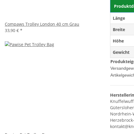
Produktd
Länge
Compaws Trolley London 40 cm Grau
Breite
33,90 €
*
Höhe
Gewicht
Produkteig
Versandgewi
Artikelgewich
Herstelleri
Knuffelwuff
Gütersloher
Nordrhein-
Herzebrock-
kontakt@knu