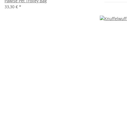
Pawise Pet Trolley Bag
33,30 €
*