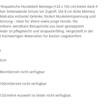
rthopädische Hundebett Montego (120 x 100 cm) bietet dank 9
her Seitenwände Schutz vor Zugluft. Die 8 cm dicke Memory
Matratze entlastet Gelenke, fördert Muskelentspannung und
blutung – ideal für ältere sowie junge Hunde. Die
mbare, wendbare Bezugshülle aus laser-gestepptem
eder ist pflegeleicht und strapazierfähig. Hergestellt in der
t hochwertigen Materialien für besten Liegekomfort.
e
65cm
 80cm
Derzeit nicht verfügbar
 100cm
Derzeit nicht verfügbar
 125cm
Ihre Auswahl ist leider nicht verfügbar.