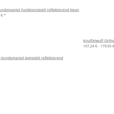
undemantel Funktionstextil reflektierend Neon
9 €
*
Knuffelwuff Orth
107,24 € -
179,95 