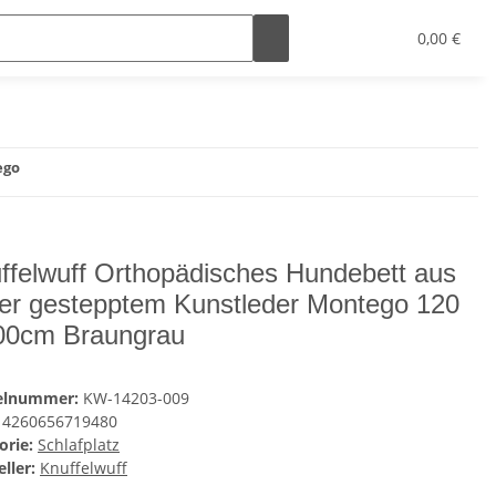
0,00 €
ego
ffelwuff Orthopädisches Hundebett aus
er gestepptem Kunstleder Montego 120
00cm Braungrau
kelnummer:
KW-14203-009
4260656719480
orie:
Schlafplatz
ller:
Knuffelwuff