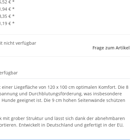
5,52 €
*
1,94 €
*
8,35 €
*
1,19 €
*
it nicht verfügbar
Frage zum Artikel
erfügbar
einer Liegefläche von 120 x 100 cm optimalen Komfort. Die 8
spannung und Durchblutungsförderung, was insbesondere
e Hunde geeignet ist. Die 9 cm hohen Seitenwände schützen
k mit grober Struktur und lässt sich dank der abnehmbaren
tieren. Entwickelt in Deutschland und gefertigt in der EU,