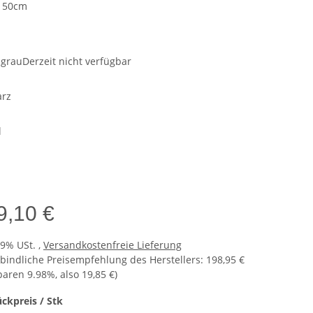
x 50cm
e
grau
Derzeit nicht verfügbar
rz
l
9,10 €
19% USt. ,
Versandkostenfreie Lieferung
bindliche Preisempfehlung des Herstellers
:
198,95 €
sparen
9.98%
, also
19,85 €
)
ückpreis / Stk