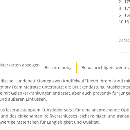
2
17
3
17
5
16
10
16
Derze
isterkarten anzeigen
Beschreibung
Benachrichtigen, wenn v
dische Hundebett Montego von Knuffelwuff bietet Ihrem Hund mit 
mory Foam Matratze unterstützt die Druckentlastung, Muskelent
e mit Gelenkerkrankungen entlastet, aber auch präventiv für jung
 und äußeren Einflüssen.
us laser-gestepptem Kunstleder sorgt für eine ansprechende Opti
und des eingenähten Reißverschlusses leicht reinigen und transpor
wertige Materialien für Langlebigkeit und Qualität.