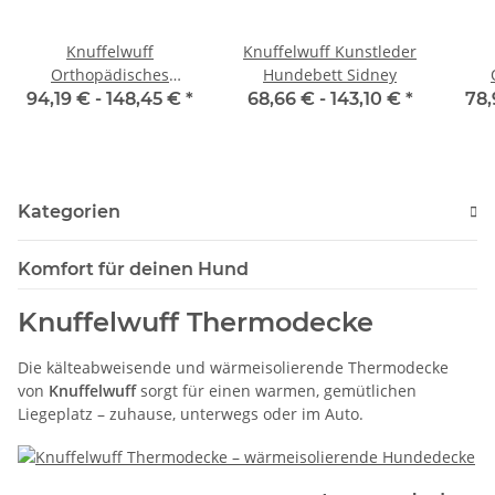
Knuffelwuff
Knuffelwuff Kunstleder
Orthopädisches
Hundebett Sidney
Hundebett Marrakesch
Hu
94,19 € -
148,45 €
*
68,66 € -
143,10 €
*
78,
H
Kategorien
Komfort für deinen Hund
Knuffelwuff Thermodecke
Die kälteabweisende und wärmeisolierende Thermodecke
von
Knuffelwuff
sorgt für einen warmen, gemütlichen
Liegeplatz – zuhause, unterwegs oder im Auto.