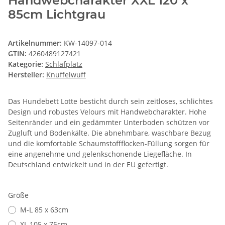
Handwebcharakter XXL 120 x
85cm Lichtgrau
Artikelnummer:
KW-14097-014
GTIN:
4260489127421
Kategorie:
Schlafplatz
Hersteller:
Knuffelwuff
Das Hundebett Lotte besticht durch sein zeitloses, schlichtes
Design und robustes Velours mit Handwebcharakter. Hohe
Seitenränder und ein gedämmter Unterboden schützen vor
Zugluft und Bodenkälte. Die abnehmbare, waschbare Bezug
und die komfortable Schaumstoffflocken-Füllung sorgen für
eine angenehme und gelenkschonende Liegefläche. In
Deutschland entwickelt und in der EU gefertigt.
Größe
M-L 85 x 63cm
XL 105 x 75cm