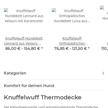
Knuffelwuff Hundebett
Knuffelwuff
Lennard aus Velours mit
Orthopädisches
Karomuster
Hundebett Luisa aus
Hun
86,00 € -
154,80 €
*
76,85 € -
121,50 €
*
110
Velours mit feinem
aus
Handwebcharakter
Sunshine Edition
Kategorien
Komfort für deinen Hund
Knuffelwuff Thermodecke
Die kälteabweisende und wärmeisolierende Thermodecke