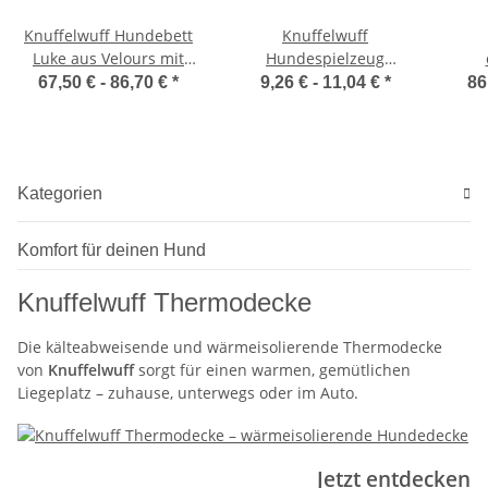
Knuffelwuff Hundebett
Knuffelwuff
Luke aus Velours mit
Hundespielzeug
feinem
Quietschball aus Gummi
Hun
67,50 € -
86,70 €
*
9,26 € -
11,04 €
*
86
Handwebcharakter
k
Kategorien
Komfort für deinen Hund
Knuffelwuff Thermodecke
Die kälteabweisende und wärmeisolierende Thermodecke
von
Knuffelwuff
sorgt für einen warmen, gemütlichen
Liegeplatz – zuhause, unterwegs oder im Auto.
Jetzt entdecken