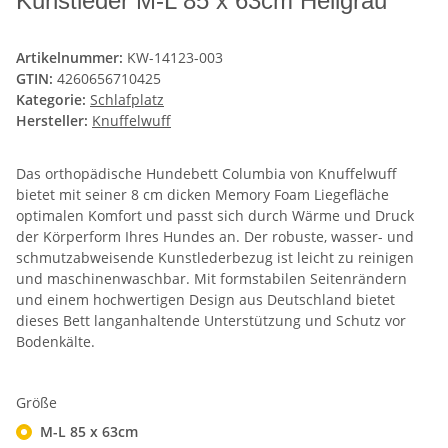
Kunstleder M-L 85 x 63cm Hellgrau
Artikelnummer:
KW-14123-003
GTIN:
4260656710425
Kategorie:
Schlafplatz
Hersteller:
Knuffelwuff
Das orthopädische Hundebett Columbia von Knuffelwuff
bietet mit seiner 8 cm dicken Memory Foam Liegefläche
optimalen Komfort und passt sich durch Wärme und Druck
der Körperform Ihres Hundes an. Der robuste, wasser- und
schmutzabweisende Kunstlederbezug ist leicht zu reinigen
und maschinenwaschbar. Mit formstabilen Seitenrändern
und einem hochwertigen Design aus Deutschland bietet
dieses Bett langanhaltende Unterstützung und Schutz vor
Bodenkälte.
Größe
M-L 85 x 63cm