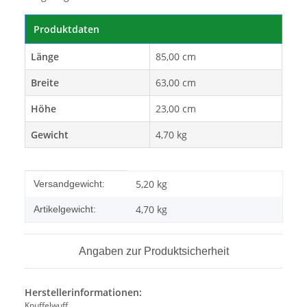
Produktdaten
Länge
85,00 cm
Breite
63,00 cm
Höhe
23,00 cm
Gewicht
4,70 kg
Produkteigenschaft
Wert
5,20 kg
Versandgewicht:
4,70
kg
Artikelgewicht:
Angaben zur Produktsicherheit
Herstellerinformationen:
Knuffelwuff