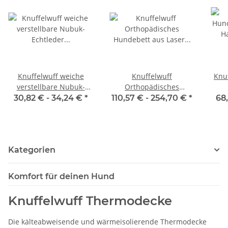
Knuffelwuff weiche
Knuffelwuff
Knu
verstellbare Nubuk-
Orthopädisches
Echtleder Hundeleine
Hundebett aus Laser
H
30,82 € -
34,24 €
*
110,57 € -
254,70 €
*
68
Orlando
gestepptem Kunstleder
Montego
Kategorien
Komfort für deinen Hund
Knuffelwuff Thermodecke
Die kälteabweisende und wärmeisolierende Thermodecke