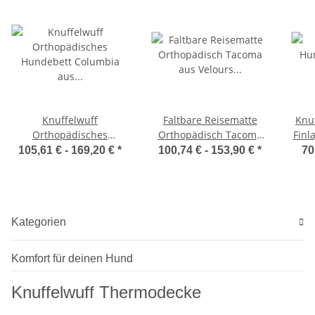
Knuffelwuff
Faltbare Reisematte
Knu
Orthopädisches
Orthopädisch Tacoma
Finl
Hundebett Columbia
aus Velours mit
105,61 € -
169,20 €
*
100,74 € -
153,90 €
*
70
aus laser-gestepptem
Handwebcharakter
Kunstleder
Kategorien
Komfort für deinen Hund
Knuffelwuff Thermodecke