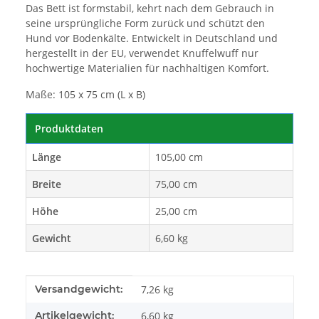
Das Bett ist formstabil, kehrt nach dem Gebrauch in
seine ursprüngliche Form zurück und schützt den
Hund vor Bodenkälte. Entwickelt in Deutschland und
hergestellt in der EU, verwendet Knuffelwuff nur
hochwertige Materialien für nachhaltigen Komfort.
Maße: 105 x 75 cm (L x B)
Produktdaten
Länge
105,00 cm
Breite
75,00 cm
Höhe
25,00 cm
Gewicht
6,60 kg
Produkteigenschaft
Wert
Versandgewicht:
7,26 kg
Artikelgewicht:
6,60
kg