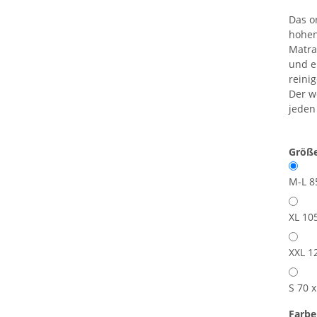
Das o
hohen
Matra
und e
reini
Der w
jeden
Größ
M-L 8
XL 10
XXL 1
S 70 
Farb