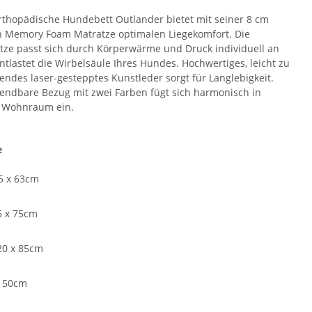
rthopädische Hundebett Outlander bietet mit seiner 8 cm
 Memory Foam Matratze optimalen Liegekomfort. Die
tze passt sich durch Körperwärme und Druck individuell an
ntlastet die Wirbelsäule Ihres Hundes. Hochwertiges, leicht zu
gendes laser-gestepptes Kunstleder sorgt für Langlebigkeit.
endbare Bezug mit zwei Farben fügt sich harmonisch in
 Wohnraum ein.
e
5 x 63cm
5 x 75cm
20 x 85cm
x 50cm
e