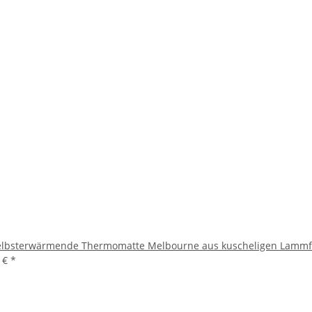
selbsterwärmende Thermomatte Melbourne aus kuscheligen Lammfe
9 €
*