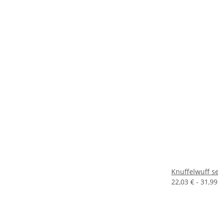
Knuffelwuff 
22,03 € -
31,9