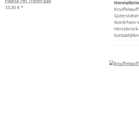
Pawise Pet Trolley Bag
Herstelleri
33,30 €
*
Knuffelwuff
Gütersloher
Nordrhein-
Herzebrock-
kontakt@knu