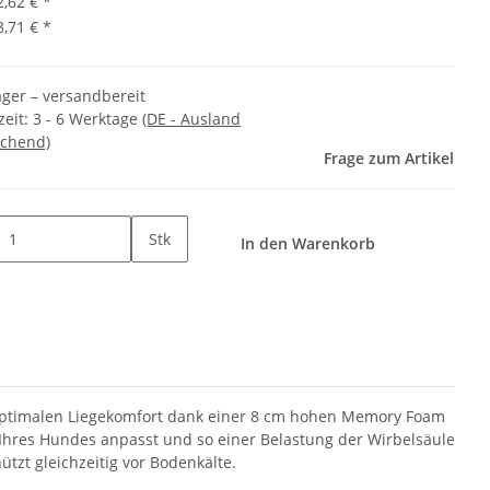
2,62 €
*
8,71 €
*
ager – versandbereit
zeit:
3 - 6 Werktage
(DE - Ausland
chend)
Frage zum Artikel
Stk
In den Warenkorb
optimalen Liegekomfort dank einer 8 cm hohen Memory Foam
 Ihres Hundes anpasst und so einer Belastung der Wirbelsäule
tzt gleichzeitig vor Bodenkälte.