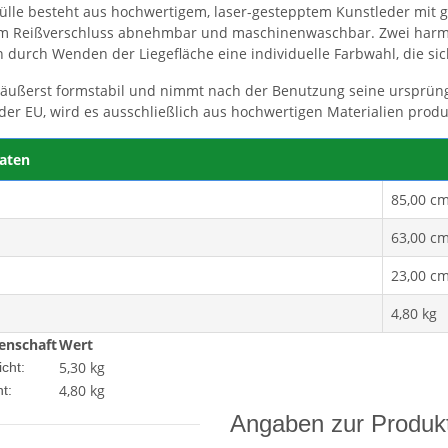
lle besteht aus hochwertigem, laser-gestepptem Kunstleder mit grob
m Reißverschluss abnehmbar und maschinenwaschbar. Zwei harmo
 durch Wenden der Liegefläche eine individuelle Farbwahl, die s
t äußerst formstabil und nimmt nach der Benutzung seine ursprüng
n der EU, wird es ausschließlich aus hochwertigen Materialien produ
aten
85,00 c
63,00 c
23,00 c
4,80 kg
enschaft
Wert
5,30 kg
cht:
4,80
kg
t:
Angaben zur Produkt