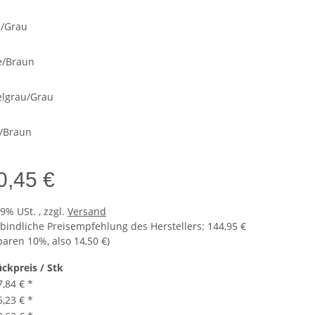
/Grau
e/Braun
lgrau/Grau
/Braun
0,45 €
19% USt. , zzgl.
Versand
bindliche Preisempfehlung des Herstellers
:
144,95 €
sparen
10%
, also
14,50 €
)
ückpreis / Stk
7,84 €
*
5,23 €
*