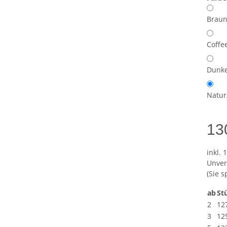
Braun
Coffe
Dunke
Natur
13
inkl. 
Unver
(Sie 
ab
St
2
12
3
12