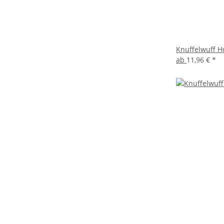
Knuffelwuff H
ab
11,96 €
*