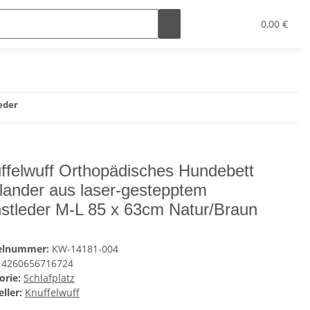
0,00 €
eder
ffelwuff Orthopädisches Hundebett
lander aus laser-gestepptem
stleder M-L 85 x 63cm Natur/Braun
kelnummer:
KW-14181-004
4260656716724
orie:
Schlafplatz
ller:
Knuffelwuff