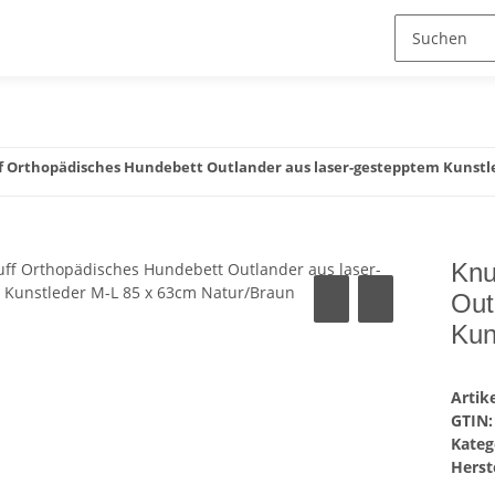
f Orthopädisches Hundebett Outlander aus laser-gestepptem Kunstl
Knu
Out
Kun
Arti
GTIN:
Kateg
Herste