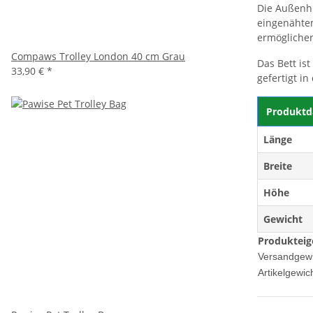
Die Außenhü
eingenähte
ermöglichen
Compaws Trolley London 40 cm Grau
Das Bett is
33,90 €
*
gefertigt i
Produktd
Länge
Breite
Höhe
Gewicht
Produkteig
Versandgewi
Artikelgewich