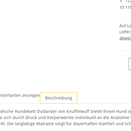
5
12
10
11
Auf L
Liefer
abwei
isterkarten anzeigen
Beschreibung
ädische Hundebett Outlander von Knuffelwuff bietet Ihrem Hund 
ie sich durch Druck und Körperwärme individuell an die Anatomie
kt. Die langlebige Matratze sorgt für dauerhaften Komfort und schü