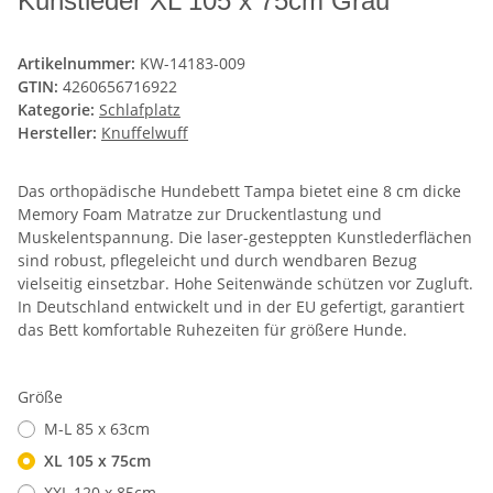
Kunstleder XL 105 x 75cm Grau
Artikelnummer:
KW-14183-009
GTIN:
4260656716922
Kategorie:
Schlafplatz
Hersteller:
Knuffelwuff
Das orthopädische Hundebett Tampa bietet eine 8 cm dicke
Memory Foam Matratze zur Druckentlastung und
Muskelentspannung. Die laser-gesteppten Kunstlederflächen
sind robust, pflegeleicht und durch wendbaren Bezug
vielseitig einsetzbar. Hohe Seitenwände schützen vor Zugluft.
In Deutschland entwickelt und in der EU gefertigt, garantiert
das Bett komfortable Ruhezeiten für größere Hunde.
Größe
M-L 85 x 63cm
XL 105 x 75cm
XXL 120 x 85cm