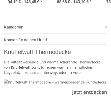
Hundebett Marrakesch
Hu
94,19 € -
148,45 €
*
68,66 € -
143,10 €
*
78
H
Kategorien
Komfort für deinen Hund
Knuffelwuff Thermodecke
Die kälteabweisende und wärmeisolierende Thermodecke
von
Knuffelwuff
sorgt für einen warmen, gemütlichen
Liegeplatz – zuhause, unterwegs oder im Auto.
Jetzt entdecken
.